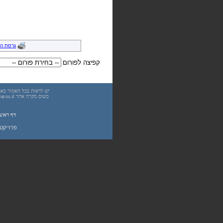
גרסת ה
קפיצה לפורום
דף ראש
פרוייקט UnderWarrior - מדריכים, מאמרים, סיכומים וחומרי לימוד בתחומי תכנות, מתמטיקה, אבטחת