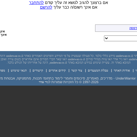
אם ברצונך להגיב לנושא זה עליך קודם
להתחבר
אם אינך רשום/ה כבר עליך
להרשם
דפסה
אינך
אינך 
יש לראות בכל האמור באתר l
בשום מקרה אתר underwar.co.il ו/או ניר אדר ו/או צוות מנהלי פורום underwar.co.il ו/או שאר חברי הפורום אינם
המובא באתר זה. עשיית שימוש במידע המובא באתר underwar.co.il, הינה על אחריותו של הגולש בלבד.
י
|
אודות האתר
|
טבלת המצעדים
|
צור קשר
|
קידום אתרים
|
קישורים
|
תנאי שימוש
|
מפת
 מידע ועוד
1997-2026
© כל הזכויות שמורות ל
ניר אדר