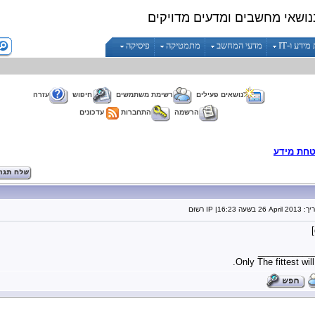
נושאי מחשבים ומדעים מדויקים
ידע ו-IT
מדעי המחשב
מתמטיקה
פיסיקה
נושאים פעילים
רשימת משתמשים
חיפוש
עזרה
הרשמה
התחברות
עדכונים
חת מידע
יך:
26 April 2013
בשעה
16:23
| IP רשוּם
___________
Only The fittest will