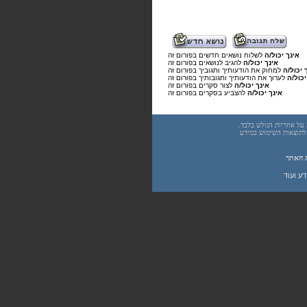
אינך יכול/ה
לשלוח נושאים חדשים בפורום זה
אינך יכול/ה
להגיב לנושאים בפורום זה
 יכול/ה
למחוק את הודעותיך ותגוביך בפורום זה
יכול/ה
לערוך את הודעותיך ותגובותיך בפורום זה
אינך יכול/ה
לצור סקרים בפורום זה
אינך יכול/ה
להצביע בסקרים בפורום זה
underwar.co.i מידע כללי בלבד. כל פעולה שנעשית על פי המידע והפרטים האמורים באתר underwar.co.il הינה על אחריות הגולש בלבד.
 אחראיים בשום צורה ואופן לתוצאות השימוש במידע
 האתר