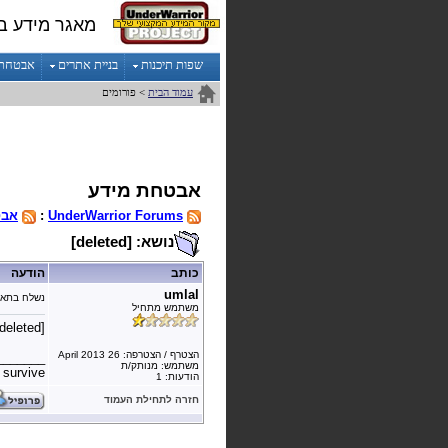
מאגר מידע ב
שפות תיכנות
בניית אתרים
אבטחת מ
עמוד הבית
> פורומים
אבטחת מידע
UnderWarrior Forums
:
אבט
נושא: [deleted]
כותב
הודעה
umlal
נשלח בתאר
משתמש מתחיל
[deleted]
הצטרף / הצטרפה: 26 April 2013
_______
משתמש: מנותק/ת
 survive.
הודעות: 1
חזרה לתחילת העמוד