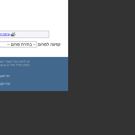
גרסת ה
קפיצה לפורום
דף ראש
פרוייקט UnderWarrior - מדריכים, מאמרים, סיכומים וחומרי לימוד בתחומי תכנות, מתמטיקה, אבטחת