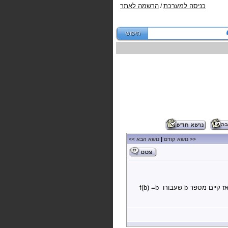
כניסה למערכת
הרשמה לאתר
/
|
<< נושא קודם
נושא הבא >>
אם נתונה פונקצייה רציפה ו קיים מספר a שעבורו יש מסלול מחזורי באורך 2 שתמונתו היא a אז קיים מספר b שעבורו f(b) =b