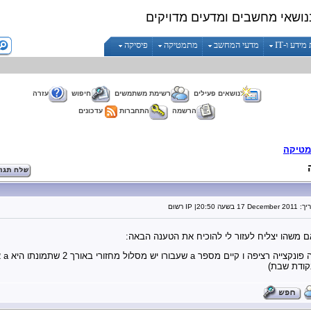
נושאי מחשבים ומדעים מדויקים
ידע ו-IT
מדעי המחשב
מתמטיקה
פיסיקה
נושאים פעילים
רשימת משתמשים
חיפוש
עזרה
הרשמה
התחברות
עדכונים
טיקה
יך:
17 December 2011
בשעה
20:50
| IP רשוּם
משהו יצליח לעזור לי להוכיח את הטענה הבאה:
קודת שבת)