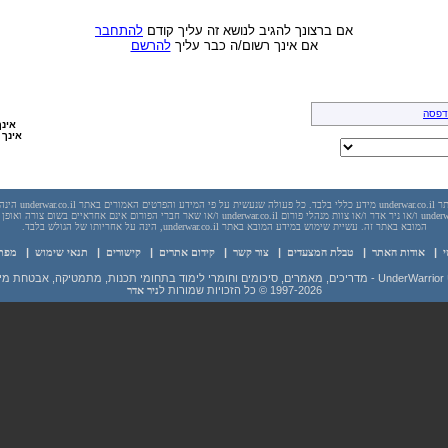
אם ברצונך להגיב לנושא זה עליך קודם
להתחבר
אם אינך רשום/ה כבר עליך
להרשם
דפסה
אינך
אינך 
יש לראות בכל האמור באתר l
בשום מקרה אתר underwar.co.il ו/או ניר אדר ו/או צוות מנהלי פורום underwar.co.il ו/או שאר חברי הפורום אינם
המובא באתר זה. עשיית שימוש במידע המובא באתר underwar.co.il, הינה על אחריותו של הגולש בלבד.
י
|
אודות האתר
|
טבלת המצעדים
|
צור קשר
|
קידום אתרים
|
קישורים
|
תנאי שימוש
|
מפת
 מידע ועוד
1997-2026
© כל הזכויות שמורות ל
ניר אדר