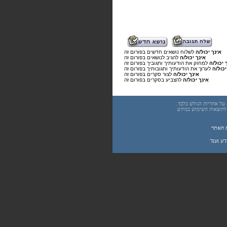
אינך יכול/ה
לשלוח נושאים חדשים בפורום זה
אינך יכול/ה
להגיב לנושאים בפורום זה
 יכול/ה
למחוק את הודעותיך ותגוביך בפורום זה
יכול/ה
לערוך את הודעותיך ותגובותיך בפורום זה
אינך יכול/ה
לצור סקרים בפורום זה
אינך יכול/ה
להצביע בסקרים בפורום זה
underwar.co.i מידע כללי בלבד. כל פעולה שנעשית על פי המידע והפרטים האמורים באתר underwar.co.il הינה על אחריות הגולש בלבד.
 אחראיים בשום צורה ואופן לתוצאות השימוש במידע
 האתר