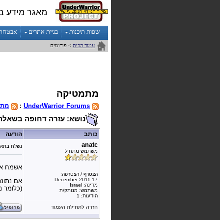
מאגר מידע ב
שפות תיכנות
בניית אתרים
אבטחת מ
עמוד הבית
> פורומים
מתמטיקה
UnderWarrior Forums
:
מתמ
נושא: עזרה דחופה בשאלה
כותב
הודעה
anatc
נשלח בתאר
משתמש מתחיל
אשמח אם 
הצטרף / הצטרפה:
17 December 2011
מדינה: Israel
(כלומר נ
משתמש: מנותק/ת
הודעות: 1
חזרה לתחילת העמוד