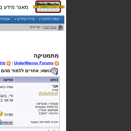
מאגר מידע ב
שפות תיכנות
בניית אתרים
אבטחת מ
עמוד הבית
> פורומים
מתמטיקה
UnderWarrior Forums
:
מתמ
נושא: אתרים ללמוד מהם
כותב
הודעה
אבי
נשלח בתאר
אורח
היי, בעב
אז אני ב
הצטרף / הצטרפה:
01 October 2003
משתמש: אונליין
הודעות: 12647
תודה!
חזרה לתחילת העמוד