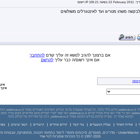
יך:
22 February 2011
בשעה
08:21
| IP רשוּם
בקשה משהו מטריגו ועד לאינטגרלים משולשים
אם ברצונך להגיב לנושא זה עליך קודם
להתחבר
אם אינך רשום/ה כבר עליך
להרשם
דפסה
אינך
אינך 
יש לראות בכל האמור באתר l
בשום מקרה אתר underwar.co.il ו/או ניר אדר ו/או צוות מנהלי פורום underwar.co.il ו/או שאר חברי הפורום אינם
המובא באתר זה. עשיית שימוש במידע המובא באתר underwar.co.il, הינה על אחריותו של הגולש בלבד.
י
|
אודות האתר
|
טבלת המצעדים
|
צור קשר
|
קידום אתרים
|
קישורים
|
תנאי שימוש
|
מפת
 מידע ועוד
1997-2026
© כל הזכויות שמורות ל
ניר אדר