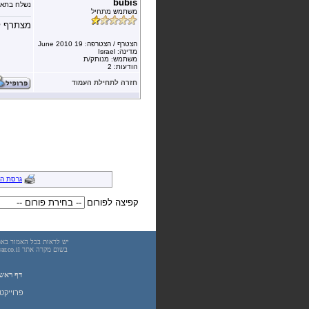
bubis
נשלח בתאר
משתמש מתחיל
מצתרף ל
הצטרף / הצטרפה: 19 June 2010
מדינה: Israel
משתמש: מנותק/ת
הודעות: 2
חזרה לתחילת העמוד
גרסת ה
קפיצה לפורום
דף ראש
פרוייקט UnderWarrior - מדריכים, מאמרים, סיכומים וחומרי לימוד בתחומי תכנות, מתמטיקה, אבטחת