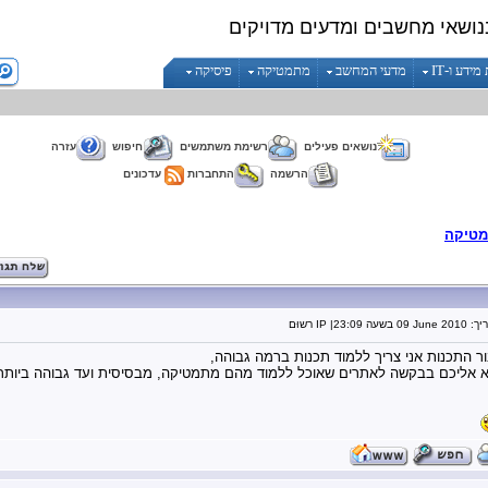
נושאי מחשבים ומדעים מדויקים
ידע ו-IT
מדעי המחשב
מתמטיקה
פיסיקה
נושאים פעילים
רשימת משתמשים
חיפוש
עזרה
הרשמה
התחברות
עדכונים
טיקה
יך:
09 June 2010
בשעה
23:09
| IP רשוּם
ור התכנות אני צריך ללמוד תכנות ברמה גבוהה,
א אליכם בבקשה לאתרים שאוכל ללמוד מהם מתמטיקה, מבסיסית ועד גבוהה ביותר