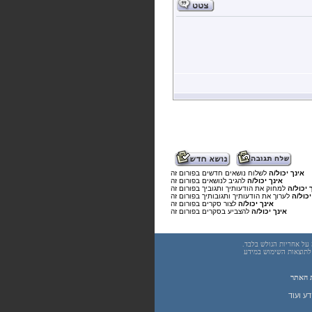
אינך יכול/ה
לשלוח נושאים חדשים בפורום זה
אינך יכול/ה
להגיב לנושאים בפורום זה
 יכול/ה
למחוק את הודעותיך ותגוביך בפורום זה
יכול/ה
לערוך את הודעותיך ותגובותיך בפורום זה
אינך יכול/ה
לצור סקרים בפורום זה
אינך יכול/ה
להצביע בסקרים בפורום זה
underwar.co.i מידע כללי בלבד. כל פעולה שנעשית על פי המידע והפרטים האמורים באתר underwar.co.il הינה על אחריות הגולש בלבד.
 אחראיים בשום צורה ואופן לתוצאות השימוש במידע
 האתר