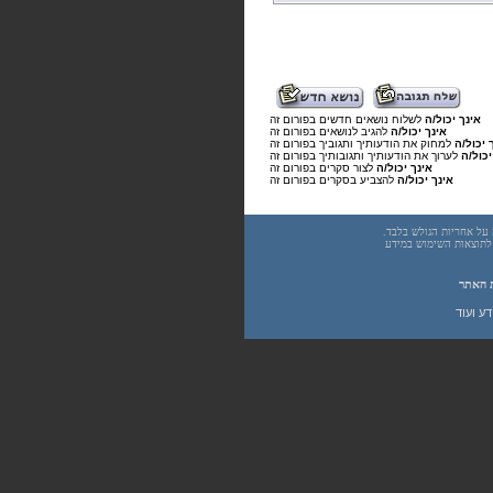
אינך יכול/ה
לשלוח נושאים חדשים בפורום זה
אינך יכול/ה
להגיב לנושאים בפורום זה
 יכול/ה
למחוק את הודעותיך ותגוביך בפורום זה
יכול/ה
לערוך את הודעותיך ותגובותיך בפורום זה
אינך יכול/ה
לצור סקרים בפורום זה
אינך יכול/ה
להצביע בסקרים בפורום זה
underwar.co.i מידע כללי בלבד. כל פעולה שנעשית על פי המידע והפרטים האמורים באתר underwar.co.il הינה על אחריות הגולש בלבד.
 אחראיים בשום צורה ואופן לתוצאות השימוש במידע
 האתר