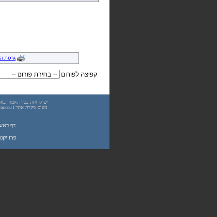
גרסת ה
קפיצה לפורום
דף ראש
פרוייקט UnderWarrior - מדריכים, מאמרים, סיכומים וחומרי לימוד בתחומי תכנות, מתמטיקה, אבטחת