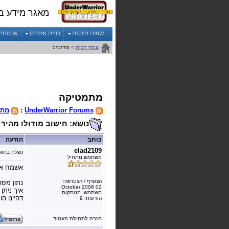
מאגר מידע ב
שפות תיכנות
בניית אתרים
אבטחת מ
עמוד הבית
> פורומים
מתמטיקה
UnderWarrior Forums
:
מתמ
נושא: חישוב מודולו מהיר
כותב
הודעה
elad2109
נשלח בתאר
משתמש מתחיל
אשמח אם 
הצטרף / הצטרפה:
נתון מספר n בגודל 512 bytes. חישבנו את הפונקציה n modulo P עבור P ראשוני
02 October 2008
איך ניתן
משתמש: מנותק/ת
דהיינו הורדנו ביט B
הודעות: 9
חזרה לתחילת העמוד