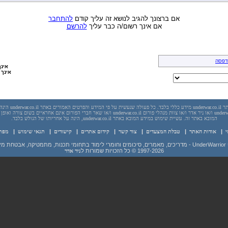
אם ברצונך להגיב לנושא זה עליך קודם
להתחבר
אם אינך רשום/ה כבר עליך
להרשם
דפסה
אינך
אינך 
יש לראות בכל האמור באתר l
בשום מקרה אתר underwar.co.il ו/או ניר אדר ו/או צוות מנהלי פורום underwar.co.il ו/או שאר חברי הפורום אינם
המובא באתר זה. עשיית שימוש במידע המובא באתר underwar.co.il, הינה על אחריותו של הגולש בלבד.
י
|
אודות האתר
|
טבלת המצעדים
|
צור קשר
|
קידום אתרים
|
קישורים
|
תנאי שימוש
|
מפת
 מידע ועוד
1997-2026
© כל הזכויות שמורות ל
ניר אדר