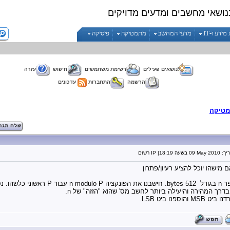
נושאי מחשבים ומדעים מדויקים
ידע ו-IT
מדעי המחשב
מתמטיקה
פיסיקה
נושאים פעילים
רשימת משתמשים
חיפוש
עזרה
הרשמה
התחברות
עדכונים
טיקה
יך:
09 May 2010
בשעה
18:19
| IP רשוּם
מישהו יוכל להציע רעיון/פתרון
 כלשהו. נסמן את התוצאה a.
 בדרך המהירה והיעילה ביותר לחשב מס' שהוא "הזזה" של n.
MS והוספנו ביט LSB.